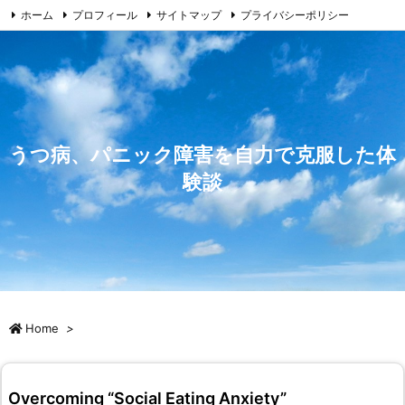
ホーム
プロフィール
サイトマップ
プライバシーポリシー
免責事由
お問い合わせ
うつ病、パニック障害を自力で克服した体
験談
Home
>
Overcoming “Social Eating Anxiety”